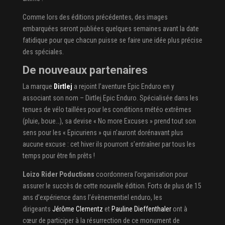
Comme lors des éditions précédentes, des images
embarquées seront publiées quelques semaines avant la date
fatidique pour que chacun puisse se faire une idée plus précise
des spéciales.
De nouveaux partenaires
La marque
Dirtlej
a rejoint l’aventure Epic Enduro en y
associant son nom – Dirtlej Epic Enduro. Spécialisée dans les
tenues de vélo taillées pour les conditions météo extrêmes
(pluie, boue…), sa devise « No more Excuses » prend tout son
sens pour les « Epicuriens » qui n’auront dorénavant plus
aucune excuse : cet hiver ils pourront s’entraîner par tous les
temps pour être fin prêts !
Loizo Rider Poductions
coordonnera l’organisation pour
assurer le succès de cette nouvelle édition. Forts de plus de 15
ans d’expérience dans l’évènementiel enduro, les
dirigeants
Jérôme Clementz
et
Pauline Dieffenthaler
ont à
cœur de participer à la résurrection de ce monument de