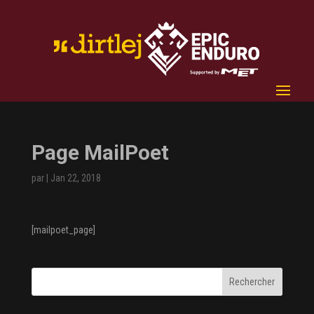
Page MailPoet
par
|
Jan 22, 2018
[mailpoet_page]