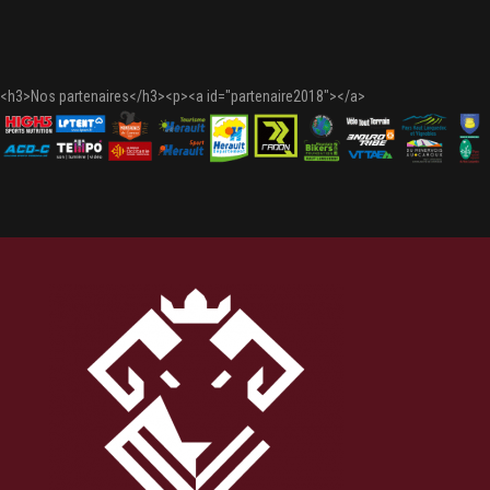
<h3>Nos partenaires</h3><p><a id="partenaire2018"></a>