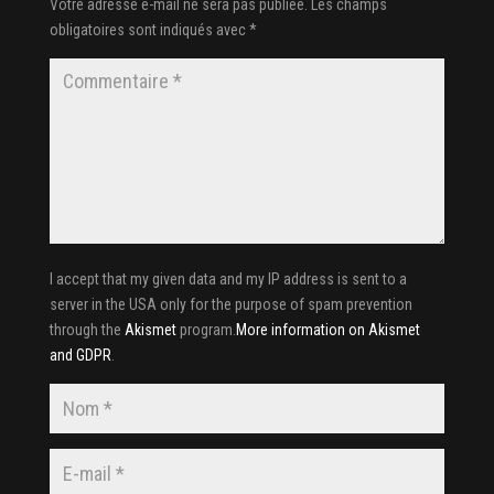
Votre adresse e-mail ne sera pas publiée.
Les champs
obligatoires sont indiqués avec
*
I accept that my given data and my IP address is sent to a
server in the USA only for the purpose of spam prevention
through the
Akismet
program.
More information on Akismet
and GDPR
.