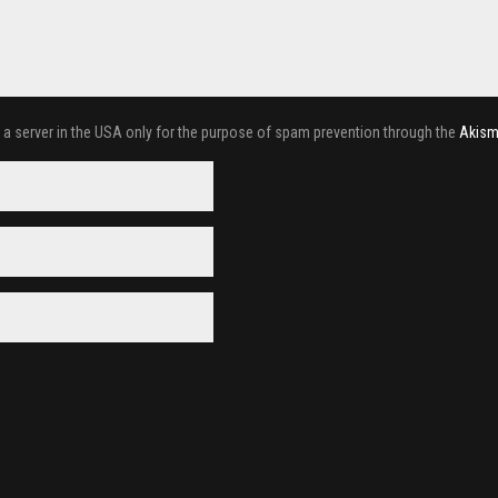
o a server in the USA only for the purpose of spam prevention through the
Akism