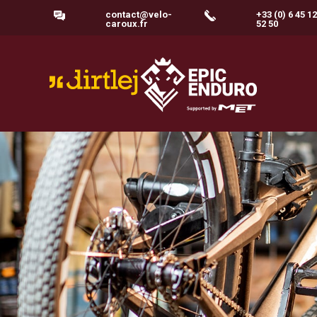
contact@velo-
+33 (0) 6 45 12
caroux.fr
52 50