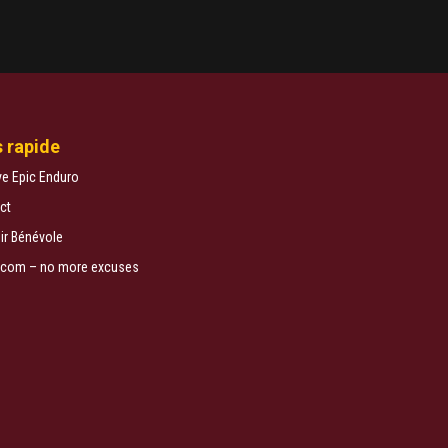
 rapide
ve Epic Enduro
ct
ir Bénévole
ej.com – no more excuses