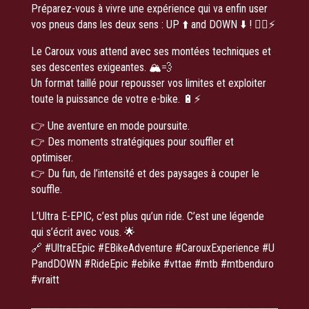
Préparez-vous à vivre une expérience qui va enfin user
vos pneus dans les deux sens : UP ⬆️ and DOWN ⬇️ ! 🚵‍♂️⚡
Le Caroux vous attend avec ses montées techniques et
ses descentes exigeantes. 🏔️💨
Un format taillé pour repousser vos limites et exploiter
toute la puissance de votre e-bike. 🔋⚡
👉 Une aventure en mode poursuite.
👉 Des moments stratégiques pour souffler et
optimiser.
👉 Du fun, de l’intensité et des paysages à couper le
souffle.
L’Ultra E-EPIC, c’est plus qu’un ride. C’est une légende
qui s’écrit avec vous. 🌟
🔗
#UltraEEpic
#EBikeAdventure
#CarouxExperience
#U
PandDOWN
#RideEpic
#ebike
#vttae
#mtb
#mtbenduro
#vraitt