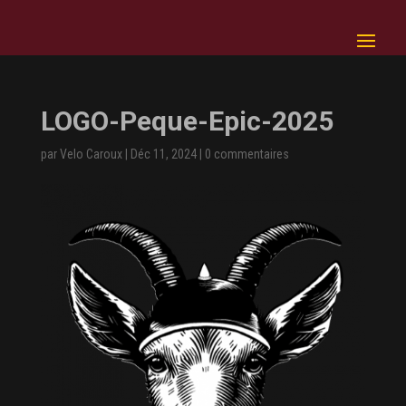
LOGO-Peque-Epic-2025
par
Velo Caroux
|
Déc 11, 2024
|
0 commentaires