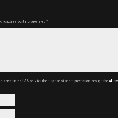
bligatoires sont indiqués avec
*
o a server in the USA only for the purpose of spam prevention through the
Akism