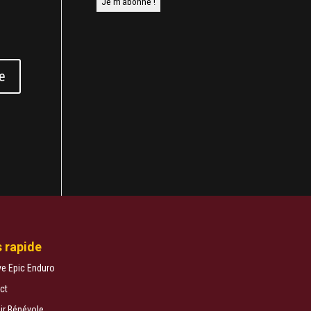
 rapide
ve Epic Enduro
ct
ir Bénévole