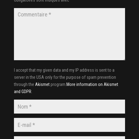
obligatoires sont indiqués avec
*
I accept that my given data and my IP address is sent to a
server in the USA only for the purpose of spam prevention
through the
Akismet
program.
More information on Akismet
and GDPR
.