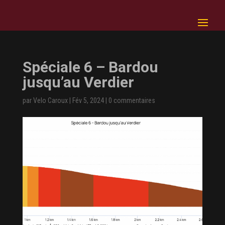
Spéciale 6 – Bardou
jusqu’au Verdier
par
Velo Caroux
|
Fév 5, 2024
|
0 commentaires