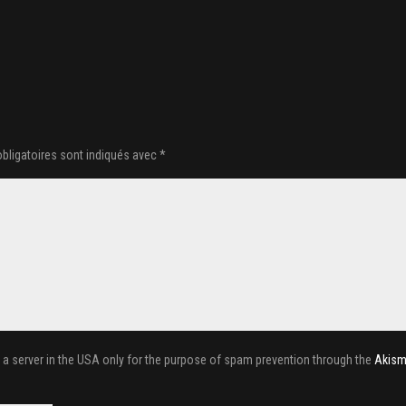
bligatoires sont indiqués avec
*
o a server in the USA only for the purpose of spam prevention through the
Akism