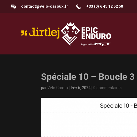
contact@velo-caroux.fr
+33 (0) 6 45 12 52 50
Spéciale 10 – Boucle 3
par
Velo Caroux
|
Fév 6, 2024
|
0 commentaires