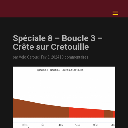
Spéciale 8 – Boucle 3 –
Crête sur Cretouille
par
Velo Caroux
|
Fév 6, 2024
|
0 commentaires