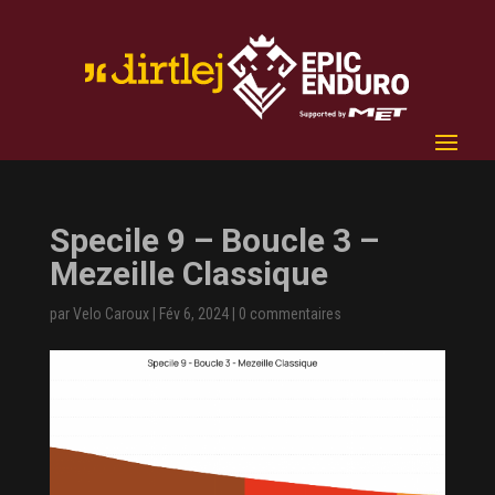
Specile 9 – Boucle 3 –
Mezeille Classique
par
Velo Caroux
|
Fév 6, 2024
|
0 commentaires