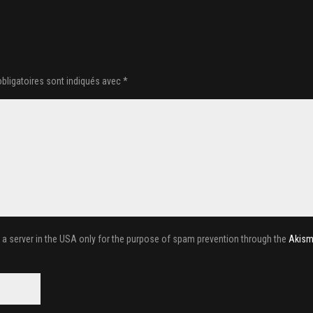
bligatoires sont indiqués avec
*
o a server in the USA only for the purpose of spam prevention through the
Akism