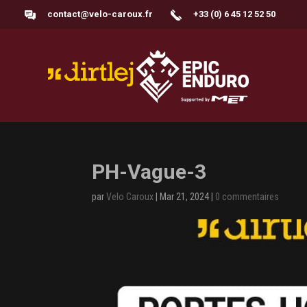
contact@velo-caroux.fr
+33 (0) 6 45 12 52 50
PH-Vague-3
par
Velo Caroux
|
Mar 21, 2024
|
0 commentaires