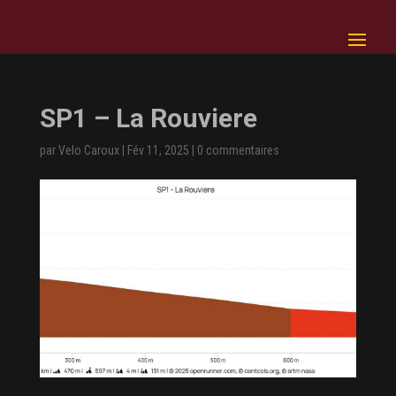
SP1 – La Rouviere
par
Velo Caroux
|
Fév 11, 2025
|
0 commentaires