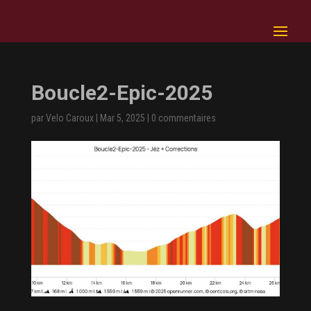
Boucle2-Epic-2025
par
Velo Caroux
|
Mar 5, 2025
|
0 commentaires