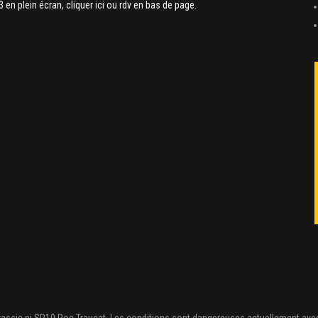
 3 en plein écran, cliquer ici ou rdv en bas de page.
urassic ni SP10 Roc Traucat. Les conditions sont dangereuses actuellement avec