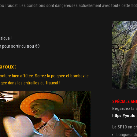
Roc Traucat. Les conditions sont dangereuses actuellement avec toute cette fl
sique !
 pour sortir du trou 🙂
aroux :
nture bien affûtée. Serrez la poignée et bombez le
gée dans les entrailles du Traucat !
SPÈCIALE AN
Regardez la 
https://yout
La SP10 en ch
Longueur de