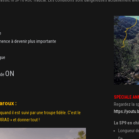
e
mmence à devenir plus importante
ique
ON
ride
SPÈCIALE AN
aroux :
Regardez la sp
https://youtu
and il est suivi par une troupe fidèle. C’est le
UIRAO » et donner tout !
La SP9 en chi
Longueur de
D+