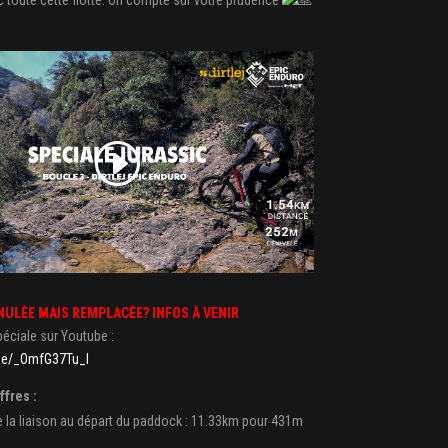
NULÈE MAIS REMPLACÈE? INFOS À VENIR
éciale sur Youtube :
.be/_OmfG37Tu_I
ffres :
 la liaison au départ du paddock : 11.33km pour 431m