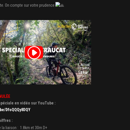
otte. On compte sur votre prudence
NULÈE
spéciale en vidéo sur YouTube :
u.be/DfoQQQy8DQY
iffres :
 la liaison : 1.8km et 30m D+