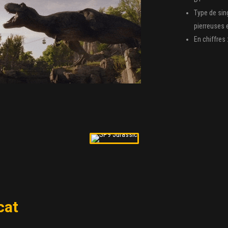
Type de sin
pierreuses e
En chiffres
cat