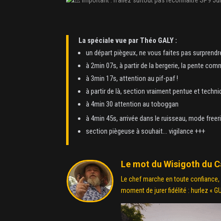
La spéciale vue par Théo GALY :
un départ piègeux, ne vous faites pas surprendr
à 2min 07s, à partir de la bergerie, la pente co
à 3min 17s, attention au pif-paf !
à partir de là, section vraiment pentue et techn
à 4min 30 attention au toboggan
à 4min 45s, arrivée dans le ruisseau, mode free
section piègeuse à souhait… vigilance +++
Le mot du Wisigoth du C
Le chef marche en toute confiance, qu
moment de jurer fidélité : hurlez « G