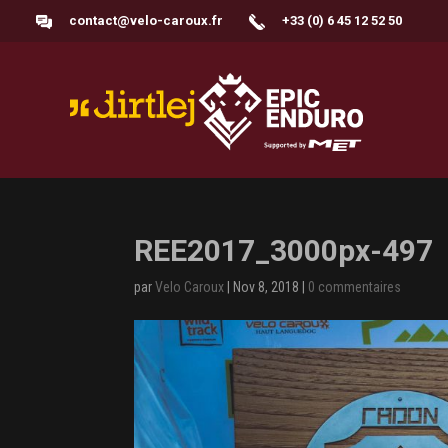
contact@velo-caroux.fr
+33 (0) 6 45 12 52 50
REE2017_3000px-497
par
Velo Caroux
|
Nov 8, 2018
|
0 commentaires