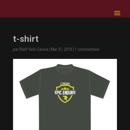
t-shirt
par
Staff Velo Caroux
|
Mar 31, 2018
|
1 commentaire