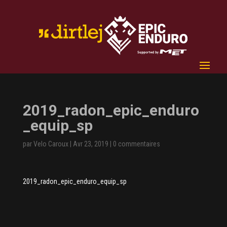
2019_radon_epic_enduro
_equip_sp
par
Velo Caroux
|
Avr 23, 2019
|
0 commentaires
2019_radon_epic_enduro_equip_sp