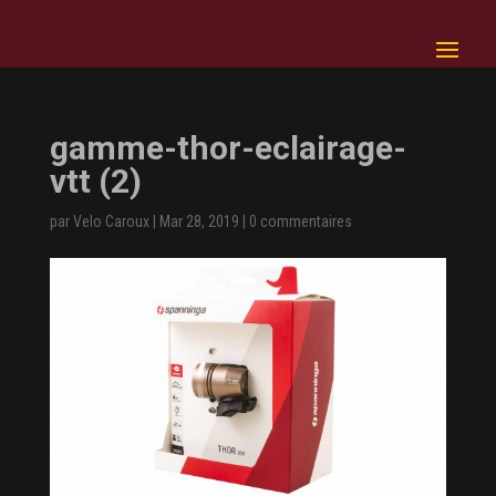
gamme-thor-eclairage-
vtt (2)
par
Velo Caroux
|
Mar 28, 2019
|
0 commentaires