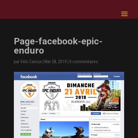
Page-facebook-epic-
enduro
par
Velo Caroux
|
Mar 28, 2019
|
0 commentaires