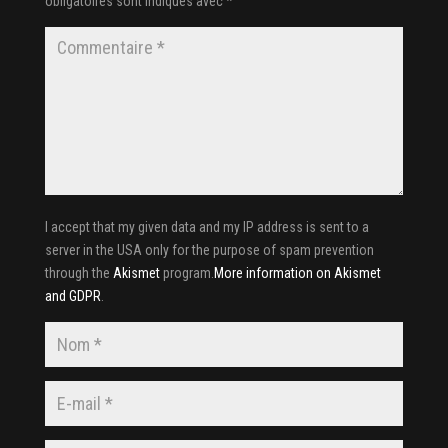
obligatoires sont indiqués avec
*
I accept that my given data and my IP address is sent to a
server in the USA only for the purpose of spam prevention
through the
Akismet
program.
More information on Akismet
and GDPR
.