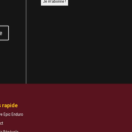
 rapide
ve Epic Enduro
ct
ir Bénévole