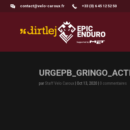
contact@velo-caroux.fr
+33 (0) 6 45 12 52 50
URGEPB_GRINGO_ACTI
par
Staff Velo Caroux
|
Oct 13, 2020
|
0 commentaires