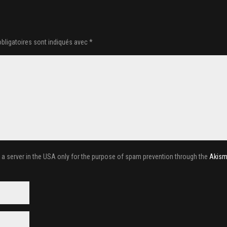
bligatoires sont indiqués avec
*
o a server in the USA only for the purpose of spam prevention through the
Akism