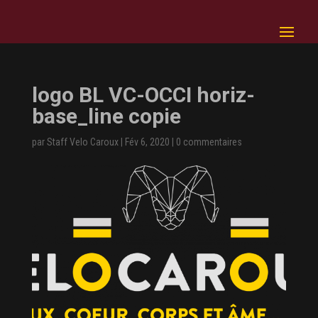
logo BL VC-OCCI horiz-
base_line copie
par
Staff Velo Caroux
|
Fév 6, 2020
|
0 commentaires