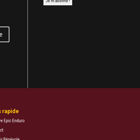
 rapide
ve Epic Enduro
ct
ir Bénévole