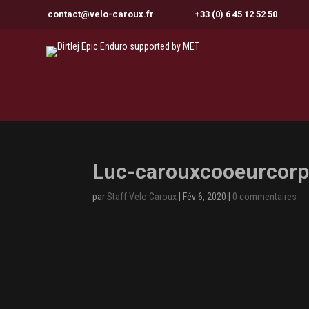
contact@velo-caroux.fr
+33 (0) 6 45 12 52 50
Luc-carouxcooeurcor
par
Staff Velo Caroux
|
Fév 6, 2020
|
0 commentaires