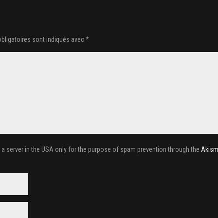
bligatoires sont indiqués avec
*
o a server in the USA only for the purpose of spam prevention through the
Akism