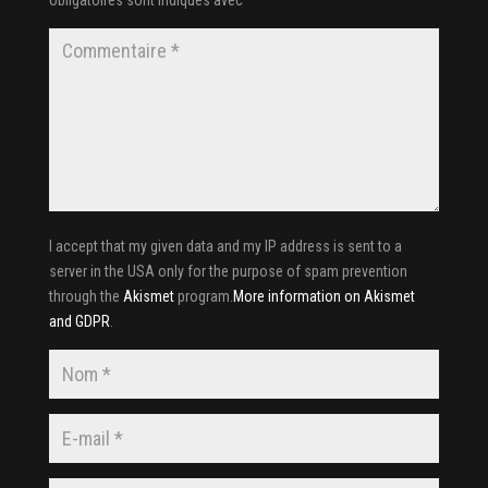
obligatoires sont indiqués avec
*
I accept that my given data and my IP address is sent to a
server in the USA only for the purpose of spam prevention
through the
Akismet
program.
More information on Akismet
and GDPR
.