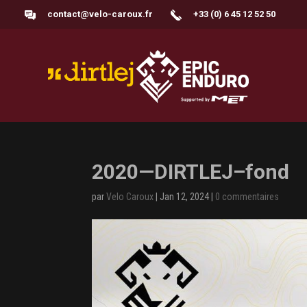
contact@velo-caroux.fr
+33 (0) 6 45 12 52 50
2020—DIRTLEJ–fond
par
Velo Caroux
|
Jan 12, 2024
|
0 commentaires