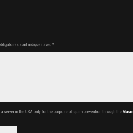
bligatoires sont indiqués avec
*
o a server in the USA only for the purpose of spam prevention through the
Akism