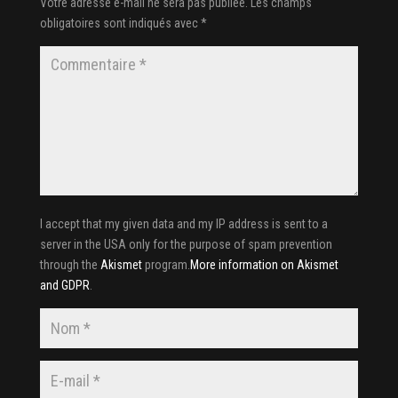
Votre adresse e-mail ne sera pas publiée.
Les champs
obligatoires sont indiqués avec
*
I accept that my given data and my IP address is sent to a
server in the USA only for the purpose of spam prevention
through the
Akismet
program.
More information on Akismet
and GDPR
.