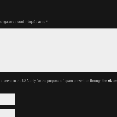
bligatoires sont indiqués avec
*
o a server in the USA only for the purpose of spam prevention through the
Akism