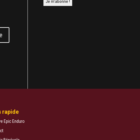
 rapide
ve Epic Enduro
ct
ir Bénévole