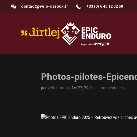
contact@velo-caroux.fr
+33 (0) 6 45 12 52 50
Photos-pilotes-Epicen
par
Velo Caroux
|
Avr 22, 2025
|
0 commentaires