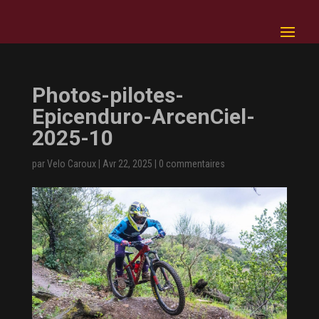
Photos-pilotes-
Epicenduro-ArcenCiel-
2025-10
par
Velo Caroux
|
Avr 22, 2025
|
0 commentaires