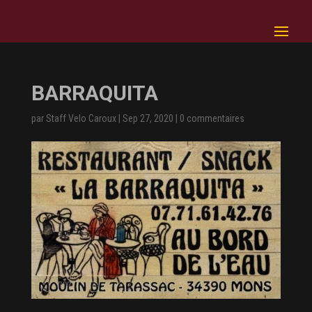
BARRAQUITA
par
Staff Velo Caroux
|
Sep 27, 2020
|
0 commentaires