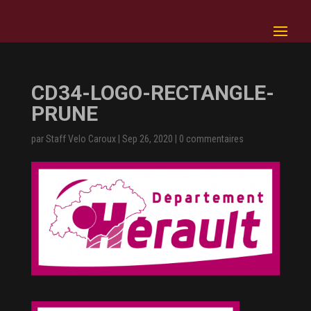
CD34-LOGO-RECTANGLE-
PRUNE
par
Staff Velo Caroux
|
Sep 26, 2020
|
0 commentaires