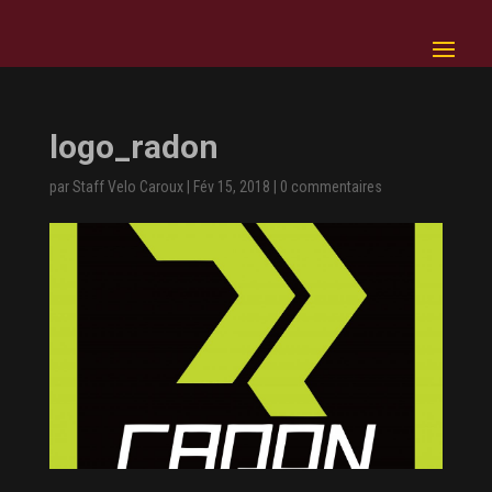
logo_radon
par
Staff Velo Caroux
|
Fév 15, 2018
|
0 commentaires