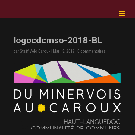
logocdcmso-2018-BL
par
Staff Velo Caroux
|
Mar 18, 2018
|
0 commentaires