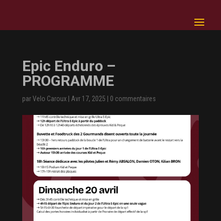
Epic Enduro –
PROGRAMME
par
Velo Caroux
|
Avr 17, 2025
|
0 commentaires