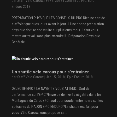
par
Staff Velo Caroux
|
Fév 9, 2018
|
Conseil du Pro
,
Epic
Enduro 2018
PREPARATION PHYSIQUE LES CONSEILS DU PRO Rien ne sert de
s’affoler quelques jours avant le jour J. Une bonne préparation
physique doit se construire sur plusieurs mois. Il faut vous
mettre au travail sans plus attendre !! Préparation Physique
Générale –...
Un shuttle velo caroux pour s’entrainer.
par
Staff Velo Caroux
|
Jan 15, 2018
|
Epic Enduro 2018
OBJECTIF EPIC ? LA NAVETTE VOUS ATTEND… Soif de
performance sur l’EPIC ?Envie de dénivelés négatifs dans les
Montagnes du Caroux ?Chaud pour souder entre riders sur les
spéciales du RADON EPIC ENDURO ?Le shuttle est fait pour
vous !Vélo Caroux vous propose sa...